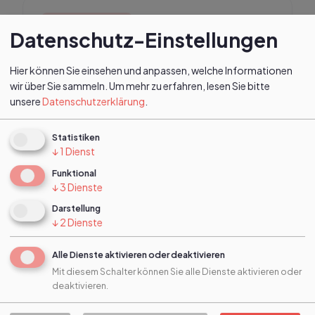
GESAMTVEREIN
Datenschutz-Einstellungen
Das Mombachbad bleibt bis auf Weiteres
geschlossen
Hier können Sie einsehen und anpassen, welche Informationen
wir über Sie sammeln.
Um mehr zu erfahren, lesen Sie bitte
unsere
Datenschutzerklärung
.
13. Januar 2021
Statistiken
↓
1
Dienst
Funktional
GESAMTVEREIN
↓
3
Dienste
Frohe Weihnachten
Darstellung
↓
2
Dienste
23. Dezember 2020
Alle Dienste aktivieren oder deaktivieren
Mit diesem Schalter können Sie alle Dienste aktivieren oder
deaktivieren.