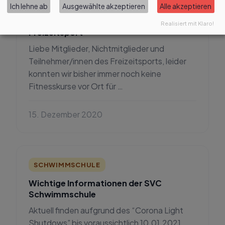
FREIZEITSPORT
Ich lehne ab
Ausgewählte akzeptieren
Alle akzeptieren
Weihnachtsgrüße und Infos vom
Realisiert mit Klaro!
Freizeitsport
Liebe Mitglieder, Nichtmitglieder und
Teilnehmer/innen des Freizeitsports, leider
konnten wir bisher immer noch keine
Fitnesskurse vor Ort für …
15. Dezember 2020
SCHWIMMSCHULE
Wichtige Informationen der SVC
Schwimmschule
Aktuell finden aufgrund des “Corona Light
Shutdows” bis voraussichtlich 10.01.2021