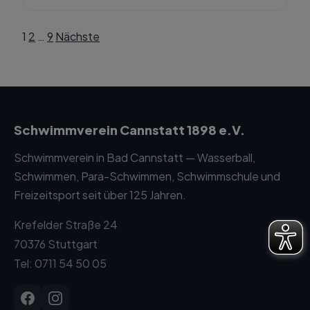
1
2
…
9
Nächste
Seitennummerierung
der
Beiträge
Schwimmverein Cannstatt 1898 e.V.
Schwimmverein in Bad Cannstatt — Wasserball,
Schwimmen, Para-Schwimmen, Schwimmschule und
Freizeitsport seit über 125 Jahren.
Krefelder Straße 24
70376 Stuttgart
Tel: 0711 54 50 05